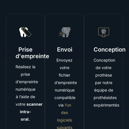
Prise
Envoi
Conception
d'empreinte
Envoyez
Conception
Réalisez la
votre
de votre
prise
fichier
prothèse
d’empreinte
d’empreinte
par notre
numérique
numérique
équipe de
à l’aide de
compatible
prothésistes
votre
scanner
via
l’un
expérimentés
intra-
des
oral.
logiciels
suivants